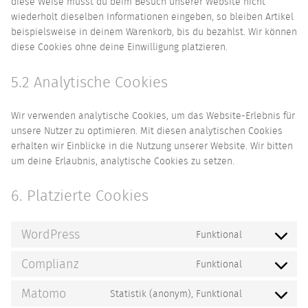
diese Weise musst du beim Besuch unserer Website nicht
wiederholt dieselben Informationen eingeben, so bleiben Artikel
beispielsweise in deinem Warenkorb, bis du bezahlst. Wir können
diese Cookies ohne deine Einwilligung platzieren.
5.2 Analytische Cookies
Wir verwenden analytische Cookies, um das Website-Erlebnis für
unsere Nutzer zu optimieren. Mit diesen analytischen Cookies
erhalten wir Einblicke in die Nutzung unserer Website. Wir bitten
um deine Erlaubnis, analytische Cookies zu setzen.
6. Platzierte Cookies
WordPress
Funktional
Consent
to
Complianz
Funktional
Consent
service
to
wordpress
Matomo
Statistik (anonym), Funktional
Consent
service