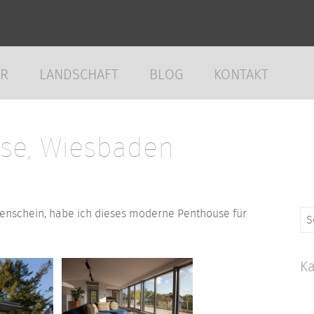
UR
LANDSCHAFT
BLOG
KONTAKT
se, Wiesbaden
enschein, habe ich dieses moderne Penthouse für
Su
na
Ka