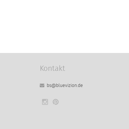
Kontakt
bs@bluevizion.de